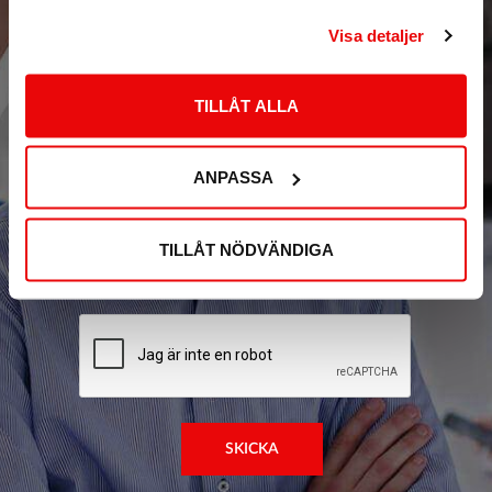
Vill du veta mer om oss?
Visa detaljer
TILLÅT ALLA
ANPASSA
Jag godkänner härmed Sensorgruppen
TILLÅT NÖDVÄNDIGA
personuppgiftspolicy