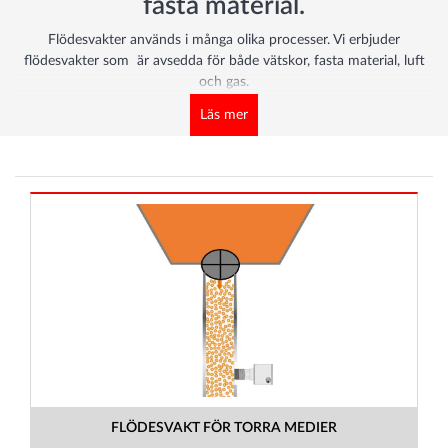
fasta material.
Flödesvakter används i många olika processer. Vi erbjuder
flödesvakter som är avsedda för både vätskor, fasta material, luft
och gas.
Vätska:
olika vätskor kräver olika mätmetoder.
Läs mer
Fasta material:
Mätningen och övervakningen av fasta ämnen i
industriella miljöer.
kontaktlös mätning i fritt fall och för
pneumatiska transportsystem enkel integration med befintliga
system. Hastighets- och dammätning.
Luft och gas:
Mätning och vakter för luft och gaser.
FLÖDESVAKT FÖR TORRA MEDIER