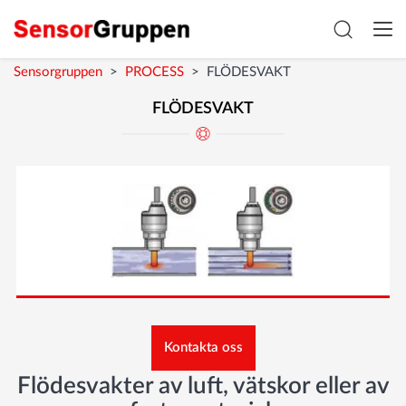
Sensorgruppen
>
PROCESS
>
FLÖDESVAKT
« TILLBAKA TILL PROCESS
FLÖDESVAKT
Kontakta oss
Flödesvakter av
luft, vätskor eller av