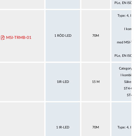
PLe, EN ISO 1
Type: 4, IE
I kombi
1 RÖD LED
70M
MSI-TRMB-01
med MSI-TR
PLe, EN ISO 1
Category 4
I kombina
1IR-LED
15 M
Säkerhe
ST4-C11
ST4-C
1 IR-LED
70M
Type: 4, IE