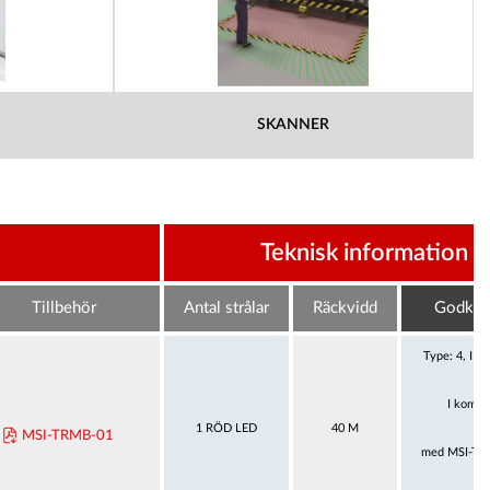
SKANNER
Teknisk information
Tillbehör
Antal strålar
Räckvidd
Godkän
Type: 4, IE
I kombi
1 RÖD LED
40 M
MSI-TRMB-01
med MSI-TR