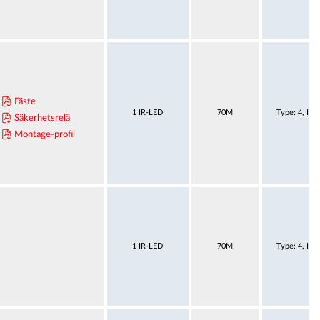
Fäste
1 IR-LED
70M
Type: 4, IE
Säkerhetsrelä
Montage-profil
1 IR-LED
70M
Type: 4, IE