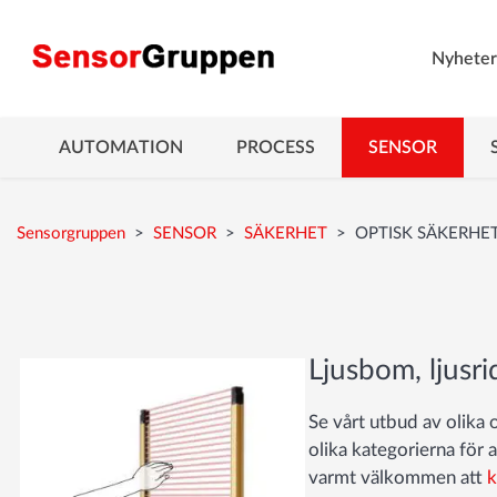
Nyheter
AUTOMATION
PROCESS
SENSOR
« TILLBAKA TILL SÄKERHET
Sensorgruppen
>
SENSOR
>
SÄKERHET
>
OPTISK SÄKERHE
Ljusbom, ljusr
Se vårt utbud av olika 
olika kategorierna för a
varmt välkommen att
k