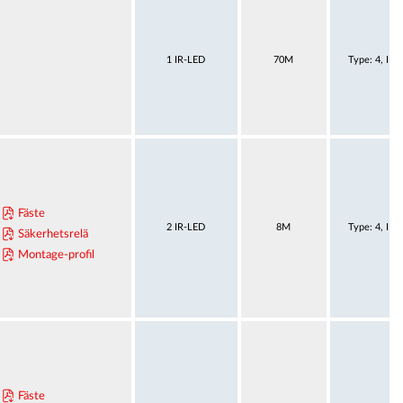
1 IR-LED
70M
Type: 4, IE
Fäste
2 IR-LED
8M
Type: 4, IE
Säkerhetsrelä
Montage-profil
Fäste