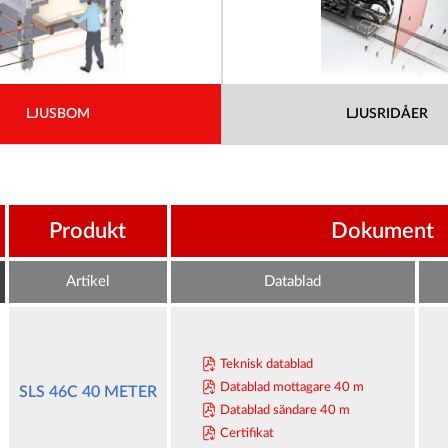
LJUSBOM
LJUSRIDÅER
Produkt
Dokument
Artikel
Datablad
Teknisk datablad
Datablad mottagare 40 m
SLS 46C 40 METER
Datablad sändare 40 m
Certifikat