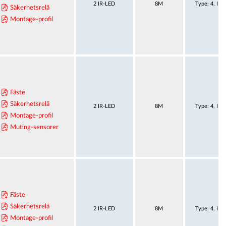
2 IR-LED
8M
Type: 4, IE
Säkerhetsrelä
Montage-profil
Fäste
Säkerhetsrelä
2 IR-LED
8M
Type: 4, IE
Montage-profil
Muting-sensorer
Fäste
Säkerhetsrelä
2 IR-LED
8M
Type: 4, IE
Montage-profil