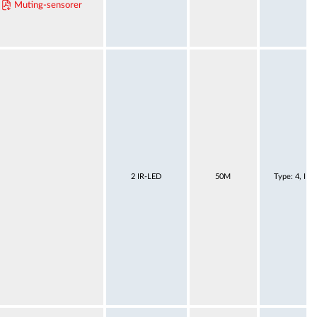
Muting-sensorer
2 IR-LED
50M
Type: 4, IE